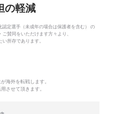
担の軽減
化認定選手（未成年の場合は保護者を含む） の
・ご賛同をいただけます方々より、
たい所存であります。
生が海外を転戦します。
活用させて頂きます。
案内