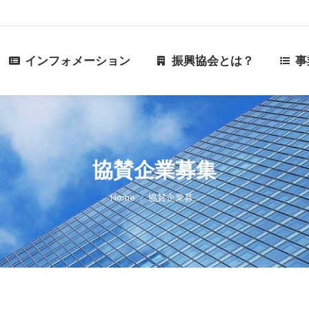
ーション
振興協会とは？
事業内容
協
インフォメーション
振興協会とは？
事
協賛企業募集
You are here:
Home
協賛企業募…